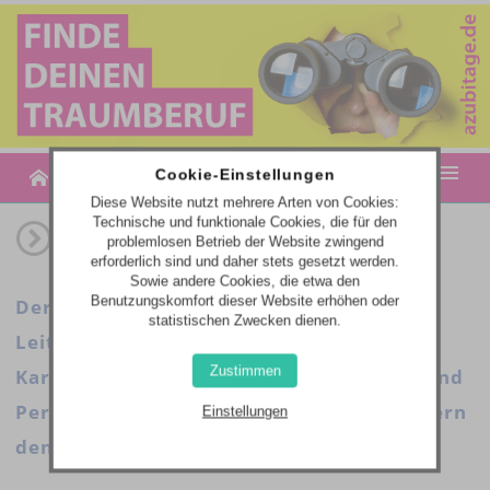
MENU
Cookie-Einstellungen
Diese Website nutzt mehrere Arten von Cookies:
Technische und funktionale Cookies, die für den
MESSETERMINE
problemlosen Betrieb der Website zwingend
erforderlich sind und daher stets gesetzt werden.
AZUBITAGE-PLUS | JOB- & BILDUNGSANGEBOTE
Sowie andere Cookies, die etwa den
Benutzungskomfort dieser Website erhöhen oder
Der Einstieg ins Berufsleben. Unsere
statistischen Zwecken dienen.
WEBCODE-EINGABE
Leitmessen für Berufsorientierung und
Zustimmen
Karriere bieten seit 1994 neue Chancen und
Perspektiven für die Zukunft und erweitern
Einstellungen
den Horizont!