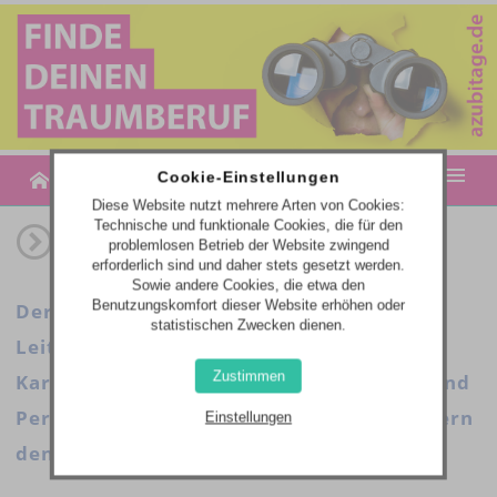
MENU
Cookie-Einstellungen
Diese Website nutzt mehrere Arten von Cookies:
Technische und funktionale Cookies, die für den
MESSETERMINE
problemlosen Betrieb der Website zwingend
erforderlich sind und daher stets gesetzt werden.
AZUBITAGE-PLUS | JOB- & BILDUNGSANGEBOTE
Sowie andere Cookies, die etwa den
Benutzungskomfort dieser Website erhöhen oder
Der Einstieg ins Berufsleben. Unsere
statistischen Zwecken dienen.
WEBCODE-EINGABE
Leitmessen für Berufsorientierung und
Zustimmen
Karriere bieten seit 1994 neue Chancen und
Perspektiven für die Zukunft und erweitern
Einstellungen
den Horizont!