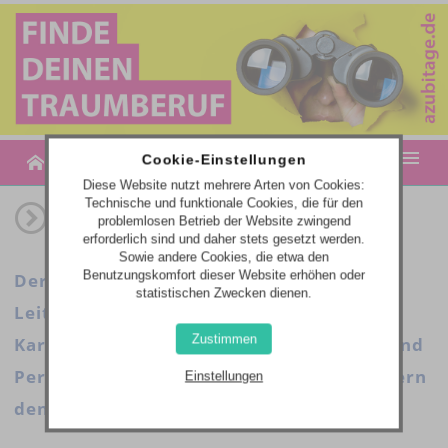
MENU
Cookie-Einstellungen
Diese Website nutzt mehrere Arten von Cookies:
Technische und funktionale Cookies, die für den
MESSETERMINE
problemlosen Betrieb der Website zwingend
erforderlich sind und daher stets gesetzt werden.
AZUBITAGE-PLUS | JOB- & BILDUNGSANGEBOTE
Sowie andere Cookies, die etwa den
Benutzungskomfort dieser Website erhöhen oder
Der Einstieg ins Berufsleben. Unsere
statistischen Zwecken dienen.
WEBCODE-EINGABE
Leitmessen für Berufsorientierung und
Zustimmen
Karriere bieten seit 1994 neue Chancen und
Perspektiven für die Zukunft und erweitern
Einstellungen
den Horizont!