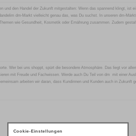
n und den Handel der Zukunft mitgestalten: Wenn das spannend klingt, ist e
andelim dm-Markt vielleicht genau das, was Du suchst. In unseren dm-Märk
 Themen wie Gesundheit, Kosmetik oder Ernährung zusammen. Zudem gestal
rte. Wer bei uns shoppt, spürt die besondere Atmosphäre. Das liegt vor alle
sieren mit Freude und Fachwissen. Werde auch Du Teil von dm  mit einer Aus
meinsam arbeiten wir daran, dass Kundinnen und Kunden auch in Zukunft g
Cookie-Einstellungen