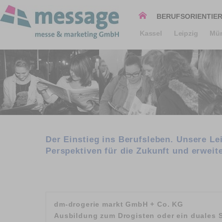
BERUFSORIENTIE
Kassel
Leipzig
Mün
Der Einstieg ins Berufsleben. Unsere Le
Perspektiven für die Zukunft und erweit
dm-drogerie markt GmbH + Co. KG
Ausbildung zum Drogisten oder ein duales