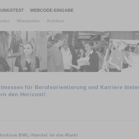
RUNGSTEST
WEBCODE-EINGABE
ster
Wiesbaden
Koblenz
itmessen für Berufsorientierung und Karriere biet
ern den Horizont!
 Studium BWL-Handel im dm-Markt