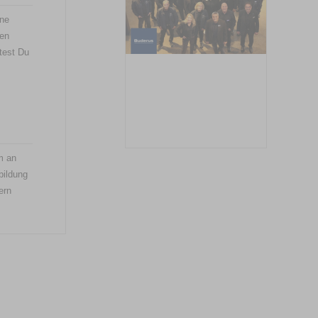
ine
ten
test Du
m an
bildung
ern