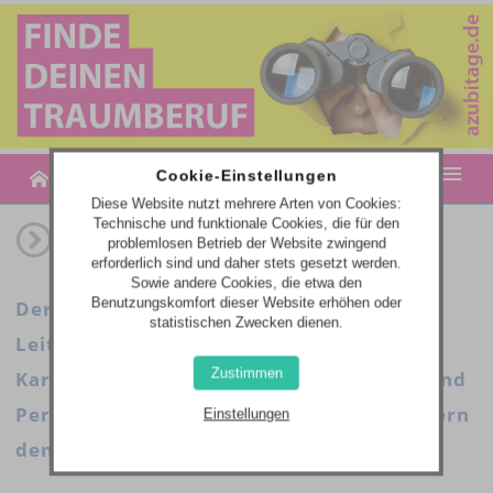
MENU
Cookie-Einstellungen
Diese Website nutzt mehrere Arten von Cookies:
Technische und funktionale Cookies, die für den
MESSETERMINE
problemlosen Betrieb der Website zwingend
erforderlich sind und daher stets gesetzt werden.
AZUBITAGE-PLUS | JOB- & BILDUNGSANGEBOTE
Sowie andere Cookies, die etwa den
Benutzungskomfort dieser Website erhöhen oder
Der Einstieg ins Berufsleben. Unsere
statistischen Zwecken dienen.
WEBCODE-EINGABE
Leitmessen für Berufsorientierung und
Zustimmen
Karriere bieten seit 1994 neue Chancen und
Perspektiven für die Zukunft und erweitern
Einstellungen
den Horizont!